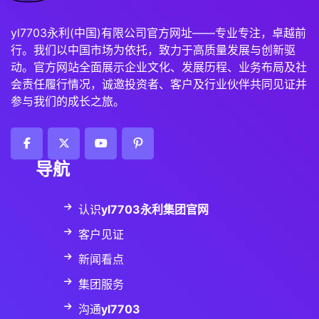
yl7703永利(中国)有限公司官方网址——专业专注，卓越前
行。我们以中国市场为依托，致力于高质量发展与创新驱
动。官方网站全面展示企业文化、发展历程、业务布局及社
会责任履行情况，诚邀投资者、客户及行业伙伴共同见证并
参与我们的成长之旅。
导航
认识
yl7703永利集团官网
客户见证
新闻看点
集团服务
沟通
yl7703