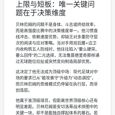
上限与短板：唯一关键问
题在于决策维度
贝林厄姆的问题不是身体、斗志或终结效率，
而是高强度比赛中的决策维度单一。他习惯直
线冲击、依赖速度优势，却缺乏对多重防守层
次的阅读与应对策略。当对手用双后腰+边卫
内收构筑五人防线时，他往往陷入“要么硬突、
要么回传”的二元选择，无法像莫德里奇那样通
过无球跑位拉扯或突然变向制造局部优势。
这决定了他无法成为顶级中场：现代足球对中
场的要求已从“能攻善守”升级为“动态调控”，
而贝林厄姆的思维模式仍停留在执行层，而非
创造层。
他属于准顶级球员，但距离世界顶级核心还有
明显差距。贝林厄姆是安切洛蒂战术拼图中的
关键一块，却不是能独自撑起体系的基石。若