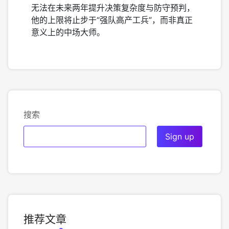
无法在未来两年提升决策复杂度与防守预判，
他的上限将止步于“强队高产工兵”，而非真正
意义上的中场大师。
搜索
推荐文章