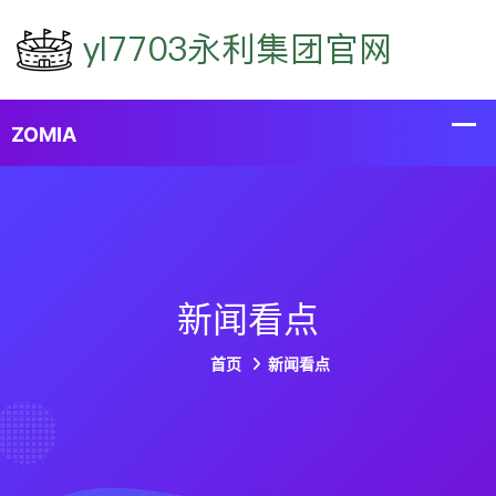
新闻看点
首页
新闻看点