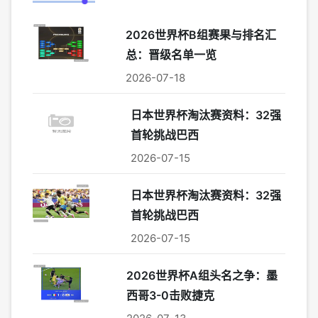
2026世界杯B组赛果与排名汇
总：晋级名单一览
2026-07-18
日本世界杯淘汰赛资料：32强
首轮挑战巴西
2026-07-15
日本世界杯淘汰赛资料：32强
首轮挑战巴西
2026-07-15
2026世界杯A组头名之争：墨
西哥3-0击败捷克