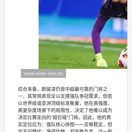
综合来看，颜骏凌仍是中超最可靠的门将之
一，其常规表现足以支撑强队争冠需求。但若
以世界级或亚洲顶级标准衡量，他在高强度、
高复杂度场景下的局限性，决定了他难以成为
决定比赛走向的“超巨级”门将。因此，他的真
实定位应为：强队核心拼图——足够稳定，但
非不可替代；值得信赖，却非胜负手。这一判