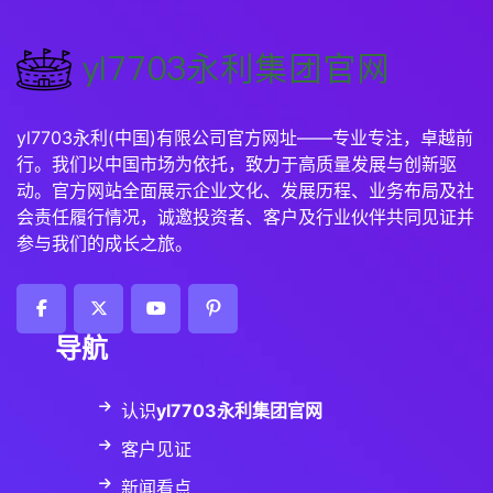
yl7703永利(中国)有限公司官方网址——专业专注，卓越前
行。我们以中国市场为依托，致力于高质量发展与创新驱
动。官方网站全面展示企业文化、发展历程、业务布局及社
会责任履行情况，诚邀投资者、客户及行业伙伴共同见证并
参与我们的成长之旅。
导航
认识
yl7703永利集团官网
客户见证
新闻看点