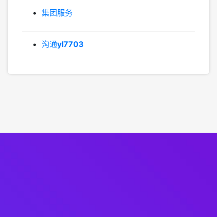
集团服务
沟通
yl7703